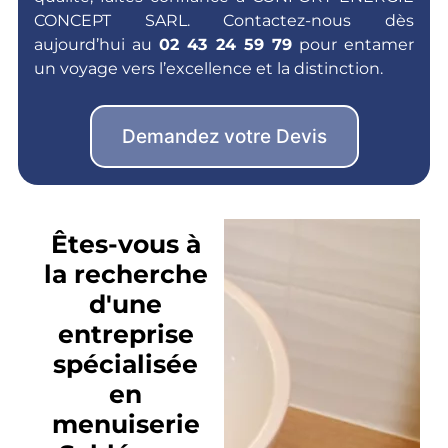
CONCEPT SARL. Contactez-nous dès
aujourd’hui au
02 43 24 59 79
pour entamer
un voyage vers l’excellence et la distinction.
Demandez votre Devis
Êtes-vous à
la recherche
d'une
entreprise
spécialisée
en
menuiserie