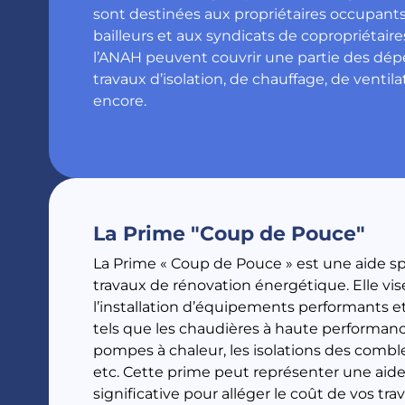
sont destinées aux propriétaires occupants,
bailleurs et aux syndicats de copropriétair
l’ANAH peuvent couvrir une partie des dép
travaux d’isolation, de chauffage, de ventila
encore.
La Prime "Coup de Pouce"
La Prime « Coup de Pouce » est une aide sp
travaux de rénovation énergétique. Elle vi
l’installation d’équipements performants 
tels que les chaudières à haute performanc
pompes à chaleur, les isolations des combl
etc. Cette prime peut représenter une aide
significative pour alléger le coût de vos tra