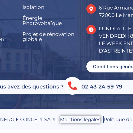
Isolation
6 Rue Arman
72000 Le Ma
Énergie
Photovoltaïque
LUNDI AU JEU
Projet de rénovation
VENDREDI : 8
globale
etien
LE WEEK END
D’ASTREINTE
Conditions génér
us avez des questions ?
02 43 24 59 79
NERGIE CONCEPT SARL
Mentions légales
Politique de