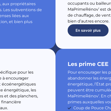
occupants ou bailleurs
 aux propriétaires
MaPrimeRénov’ est des
es. Les subventions de
de chauffage, de vent
enses liées aux
bien d’autres encore.
tion, et bien plus
En savoir plus
Les prime CEE
écifique pour les
Pour encourager les pa
se à encourager
abandonner les énergi
et écoénergétiques
énergétique, l’État p
e énergétique, les
peuvent être cumulées
es et des planchers,
MaPrimeRénov’. En choi
 financière
primes auxquelles vou
vaux.
Coup de Pouce Chau