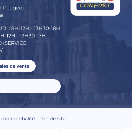
d Peugeot,
ns
DI : 8H-12H - 13H30-18H
H-12H - 13H30-17H
 (SERVICE
S)
ales de vente
 confidentialité
Plan de site