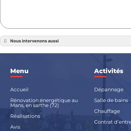
Nous intervenons aussi
Électricité générale 72
Électricité générale au Mans
Électricité générale Ecommoy
Électricité générale La Ferté Bernard
Électricité générale La Flèche
Menu
Activités
Électricité générale Le Lude
Électricité générale Mamers
Électricité générale Sablé sur Sarthe
Électricité générale Saint Calais
Électricité générale Sillé le Guillaume
Accueil
Dépannage
Électricité générale en Sarthe
Rénovation énergétique au
Salle de bains
Mans, en sarthe (72)
Chauffage
Réalisations
Contrat d’entr
Avis