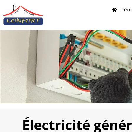
Réno
Électricité gén