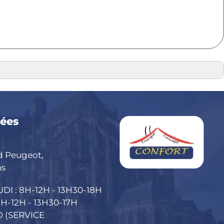
ées
d Peugeot,
ns
DI : 8H-12H - 13H30-18H
H-12H - 13H30-17H
 (SERVICE