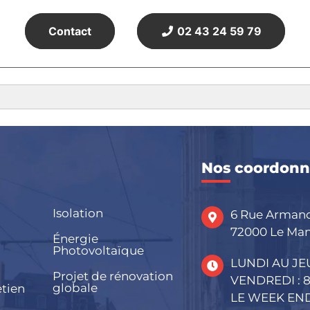
Contact
02 43 24 59 79
Nos coordonn
Isolation
6 Rue Arman
72000 Le Ma
Énergie
Photovoltaïque
LUNDI AU JEU
Projet de rénovation
VENDREDI : 8
globale
etien
LE WEEK END