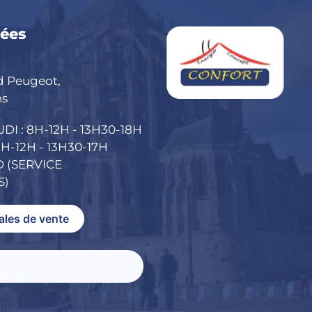
ées
d Peugeot,
ns
DI : 8H-12H - 13H30-18H
H-12H - 13H30-17H
 (SERVICE
S)
ales de vente