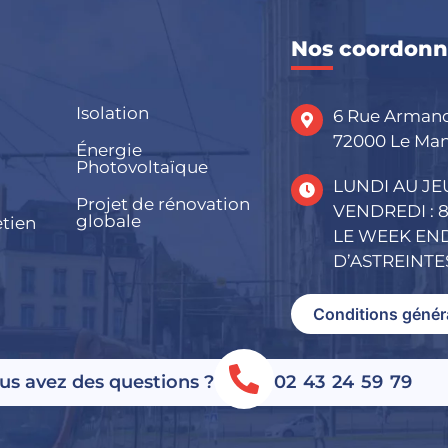
Nos coordonn
Isolation
6 Rue Arman
72000 Le Ma
Énergie
Photovoltaïque
LUNDI AU JEU
Projet de rénovation
VENDREDI : 8
globale
etien
LE WEEK END
D’ASTREINTE
Conditions génér
us avez des questions ?
02 43 24 59 79