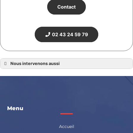
Contact
02 43 24 59 79
Nous intervenons aussi
Dépannage de plomberie 72
Dépannage de plomberie au Mans
Dépannage de plomberie Ecommoy
Dépannage de plomberie La Ferté Bernard
Dépannage de plomberie La Flèche
Dépannage de plomberie Le Lude
Dépannage de plomberie Mamers
Dépannage de plomberie Sablé sur Sarthe
Dépannage de plomberie Saint Calais
Menu
Dépannage de plomberie Sillé le Guillaume
Dépannage de plomberie en Sarthe
Accueil