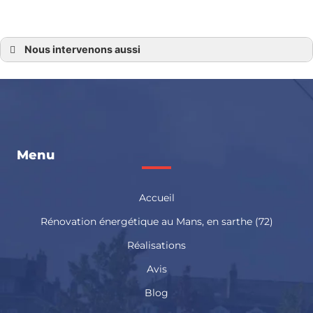
Nous intervenons aussi
Chauffagiste 72
Chauffagiste en Sarthe
chauffagiste le mans
chauffagiste Sillé le Guillaume
chauffagiste Saint Calais
chauffagiste Sablé sur Sarthe
chauffagiste Mamers
chauffagiste Le Lude
chauffagiste La Flèche
Menu
chauffagiste La Ferté Bernard
chauffagiste Ecommoy
Accueil
Rénovation énergétique au Mans, en sarthe (72)
Réalisations
Avis
Blog