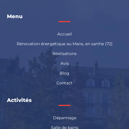
Chaudière La Flèche
Chaudière Le Lude
Chaudière Mamers
Chaudière Sablé sur Sarthe
Menu
Chaudière Saint Calais
Chaudière Sillé le Guillaume
Accueil
Rénovation énergétique au Mans, en sarthe (72)
Réalisations
Avis
Blog
Contact
Activités
Dépannage
Salle de bains