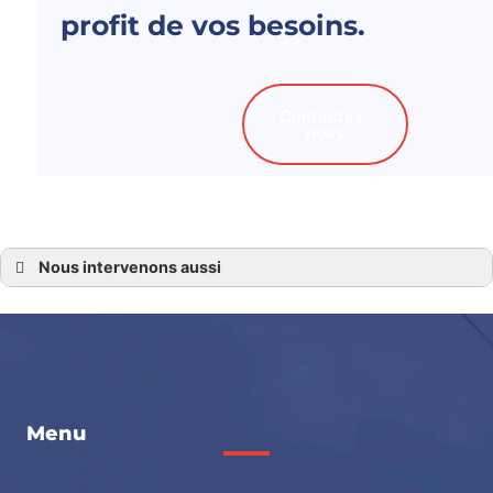
profit de vos besoins.
Contactez-
nous
Nous intervenons aussi
Aménagement de salle de bain 72
Aménagement de salle de bain au Mans
Aménagement de salle de bain en Sarthe
Aménagement de salle de bain Ecommoy
Aménagement de salle de bain La Ferté Bernard
Aménagement de salle de bain La Flèche
Aménagement de salle de bain Le Lude
Aménagement de salle de bain Mamers
Aménagement de salle de bain Sablé sur Sarthe
Menu
Aménagement de salle de bain Saint Calais
Aménagement de salle de bain Sillé le Guillaume